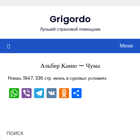
Перейти
к
Grigordo
содержимому
Лучший страховой помощник
Меню
Альбер Камю — Чума
Роман, 1947, 336 стр. жизнь в суровых условиях
WhatsApp
Viber
Telegram
VK
Odnoklassniki
Отправить
ПОИСК