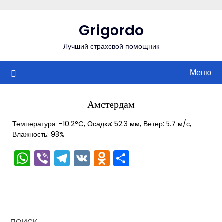
Перейти
к
Grigordo
содержимому
Лучший страховой помощник
Меню
Амстердам
Температура: -10.2°C, Осадки: 52.3 мм, Ветер: 5.7 м/с,
Влажность: 98%
WhatsApp
Viber
Telegram
VK
Odnoklassniki
Отправить
ПОИСК