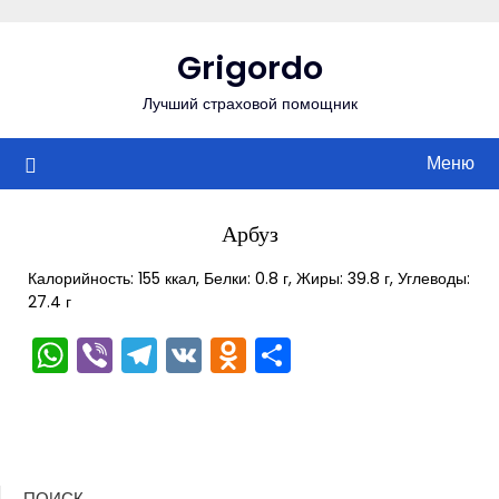
Перейти
к
Grigordo
содержимому
Лучший страховой помощник
Меню
Арбуз
Калорийность: 155 ккал, Белки: 0.8 г, Жиры: 39.8 г, Углеводы:
27.4 г
WhatsApp
Viber
Telegram
VK
Odnoklassniki
Отправить
ПОИСК