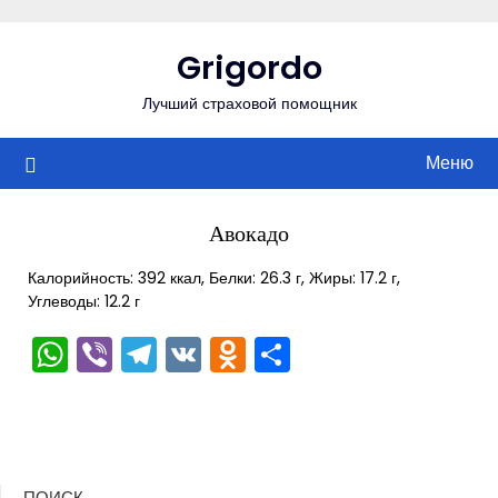
Перейти
к
Grigordo
содержимому
Лучший страховой помощник
Меню
Авокадо
Калорийность: 392 ккал, Белки: 26.3 г, Жиры: 17.2 г,
Углеводы: 12.2 г
WhatsApp
Viber
Telegram
VK
Odnoklassniki
Отправить
ПОИСК