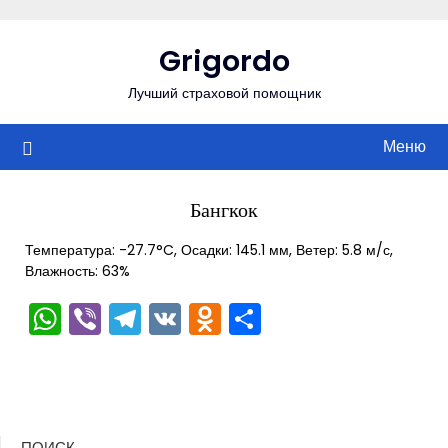
Перейти
к
Grigordo
содержимому
Лучший страховой помощник
Меню
Бангкок
Температура: -27.7°C, Осадки: 145.1 мм, Ветер: 5.8 м/с,
Влажность: 63%
WhatsApp
Viber
Telegram
VK
Odnoklassniki
Отправить
ПОИСК