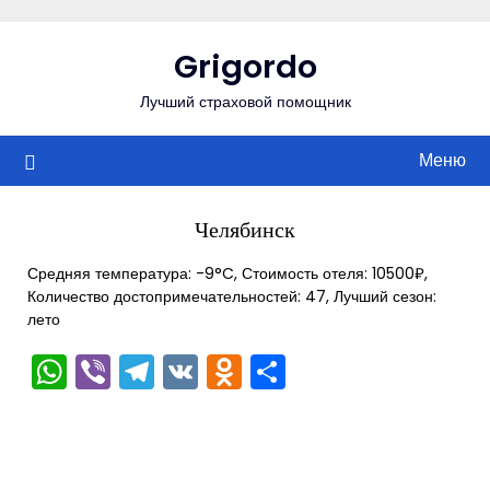
Перейти
к
Grigordo
содержимому
Лучший страховой помощник
Меню
Челябинск
Средняя температура: -9°C, Стоимость отеля: 10500₽,
Количество достопримечательностей: 47, Лучший сезон:
лето
WhatsApp
Viber
Telegram
VK
Odnoklassniki
Отправить