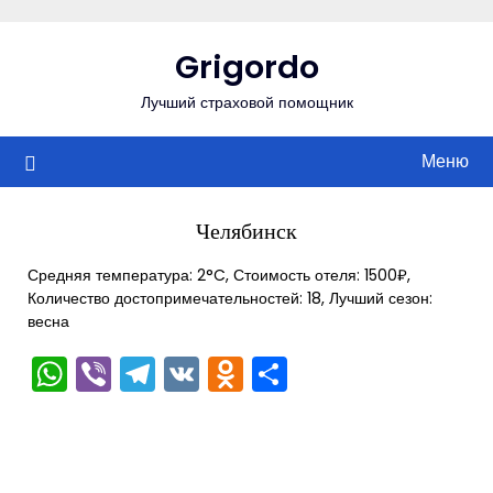
Перейти
к
Grigordo
содержимому
Лучший страховой помощник
Меню
Челябинск
Средняя температура: 2°C, Стоимость отеля: 1500₽,
Количество достопримечательностей: 18, Лучший сезон:
весна
WhatsApp
Viber
Telegram
VK
Odnoklassniki
Отправить