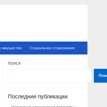
е имущества
Социальное страхование
ПОИСК
Пои
Последние публикации