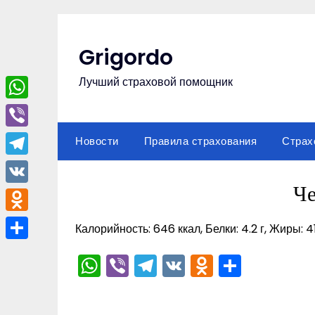
Перейти
к
содержимому
Grigordo
Лучший страховой помощник
WhatsApp
Viber
Новости
Правила страхования
Страх
Telegram
Ч
VK
Odnoklassniki
Калорийность: 646 ккал, Белки: 4.2 г, Жиры: 41.
Отправить
WhatsApp
Viber
Telegram
VK
Odnoklas
Отпра