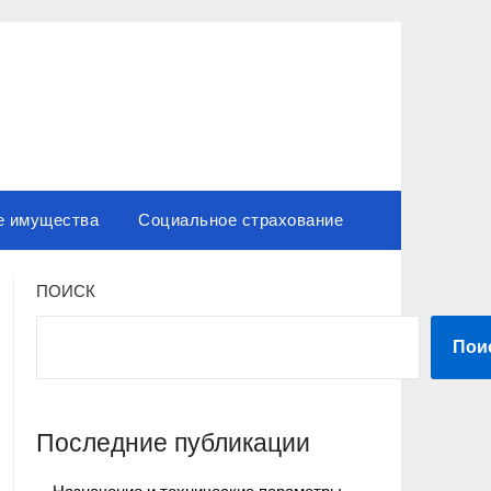
е имущества
Социальное страхование
ПОИСК
Пои
Последние публикации