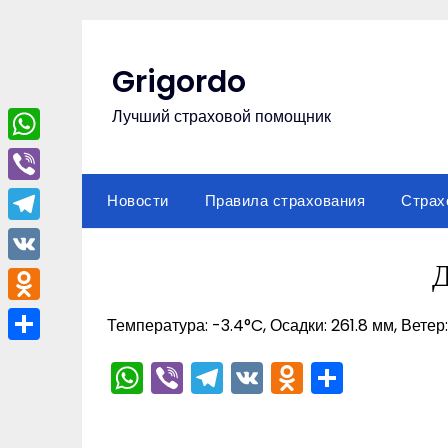
Перейти
к
содержимому
Grigordo
Лучший страховой помощник
WhatsApp
Viber
Новости
Правила страхования
Страх
Telegram
Д
VK
Odnoklassniki
Температура: -3.4°C, Осадки: 261.8 мм, Ветер
Отправить
WhatsApp
Viber
Telegram
VK
Odnoklas
Отпра