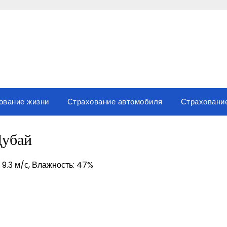
ование жизни
Страхование автомобиля
Страховани
убай
: 9.3 м/с, Влажность: 47%
sniki
вить