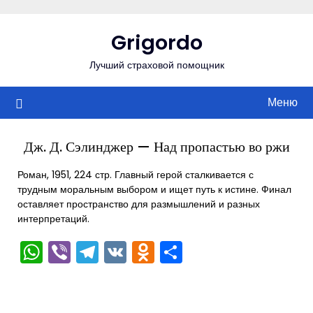
Перейти
к
Grigordo
содержимому
Лучший страховой помощник
Меню
Дж. Д. Сэлинджер — Над пропастью во ржи
Роман, 1951, 224 стр. Главный герой сталкивается с
трудным моральным выбором и ищет путь к истине. Финал
оставляет пространство для размышлений и разных
интерпретаций.
WhatsApp
Viber
Telegram
VK
Odnoklassniki
Отправить