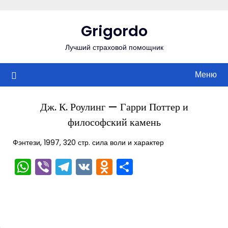
Перейти
к
Grigordo
содержимому
Лучший страховой помощник
Меню
Дж. К. Роулинг — Гарри Поттер и
философский камень
Фэнтези, 1997, 320 стр. сила воли и характер
WhatsApp
Viber
Telegram
VK
Odnoklassniki
Отправить