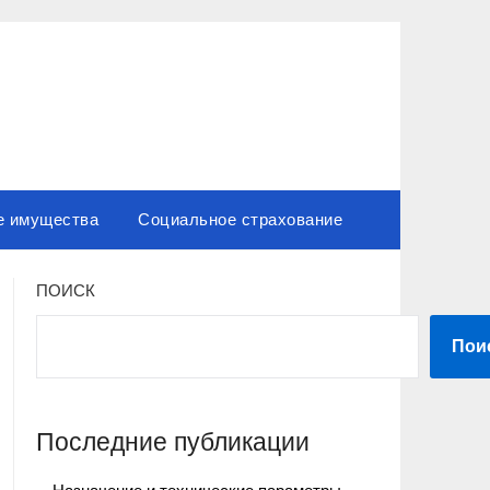
е имущества
Социальное страхование
ПОИСК
Пои
Последние публикации