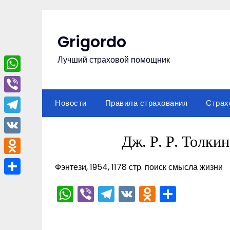
Перейти
к
содержимому
Grigordo
Лучший страховой помощник
WhatsApp
Viber
Новости
Правила страхования
Страх
Telegram
Дж. Р. Р. Толки
VK
Odnoklassniki
Фэнтези, 1954, 1178 стр. поиск смысла жизни
Отправить
WhatsApp
Viber
Telegram
VK
Odnoklas
Отпра