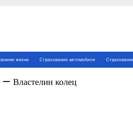
ование жизни
Страхование автомобиля
Страховани
н — Властелин колец
sniki
вить