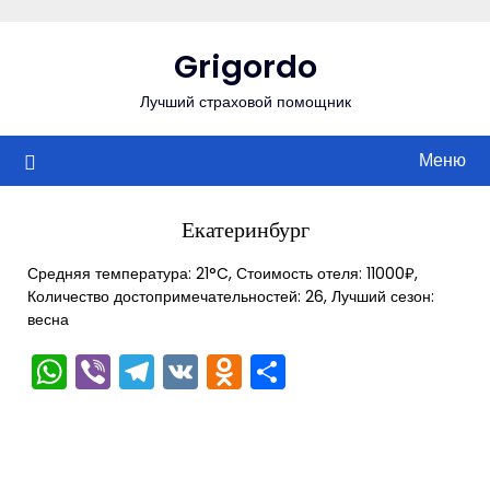
Перейти
к
Grigordo
содержимому
Лучший страховой помощник
Меню
Екатеринбург
Средняя температура: 21°C, Стоимость отеля: 11000₽,
Количество достопримечательностей: 26, Лучший сезон:
весна
WhatsApp
Viber
Telegram
VK
Odnoklassniki
Отправить