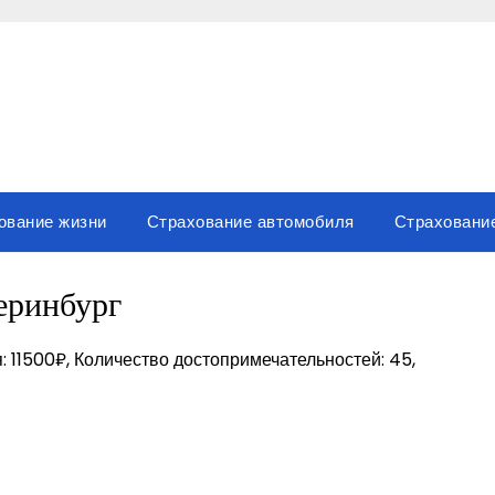
ование жизни
Страхование автомобиля
Страховани
еринбург
: 11500₽, Количество достопримечательностей: 45,
sniki
вить