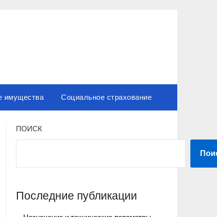
е имущества
Социальное страхование
ПОИСК
Пои
Последние публикации