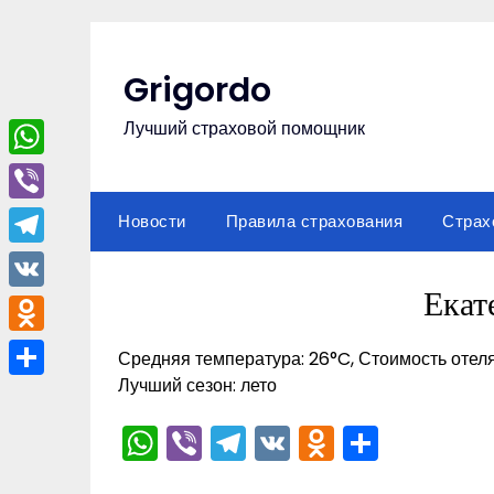
Перейти
к
содержимому
Grigordo
Лучший страховой помощник
WhatsApp
Viber
Новости
Правила страхования
Страх
Telegram
Екат
VK
Odnoklassniki
Средняя температура: 26°C, Стоимость отеля
Лучший сезон: лето
Отправить
WhatsApp
Viber
Telegram
VK
Odnoklas
Отпра