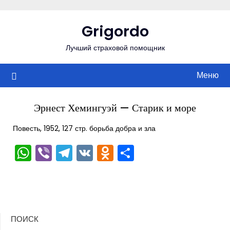
Перейти
к
Grigordo
содержимому
Лучший страховой помощник
Меню
Эрнест Хемингуэй — Старик и море
Повесть, 1952, 127 стр. борьба добра и зла
WhatsApp
Viber
Telegram
VK
Odnoklassniki
Отправить
ПОИСК