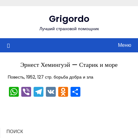
Перейти
к
Grigordo
содержимому
Лучший страховой помощник
Меню
Эрнест Хемингуэй — Старик и море
Повесть, 1952, 127 стр. борьба добра и зла
WhatsApp
Viber
Telegram
VK
Odnoklassniki
Отправить
ПОИСК