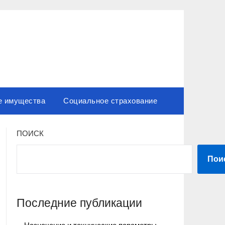
е имущества
Социальное страхование
ПОИСК
Пои
Последние публикации