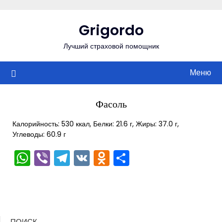
Перейти
к
Grigordo
содержимому
Лучший страховой помощник
Меню
Фасоль
Калорийность: 530 ккал, Белки: 21.6 г, Жиры: 37.0 г,
Углеводы: 60.9 г
WhatsApp
Viber
Telegram
VK
Odnoklassniki
Отправить
ПОИСК