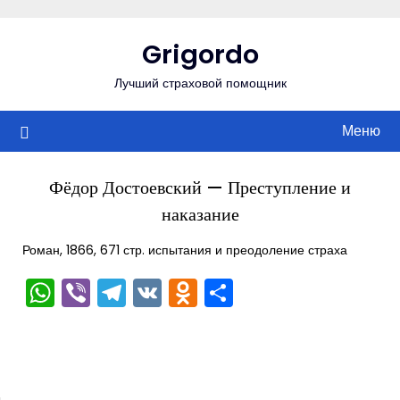
Перейти
к
Grigordo
содержимому
Лучший страховой помощник
Меню
Фёдор Достоевский — Преступление и
наказание
Роман, 1866, 671 стр. испытания и преодоление страха
WhatsApp
Viber
Telegram
VK
Odnoklassniki
Отправить