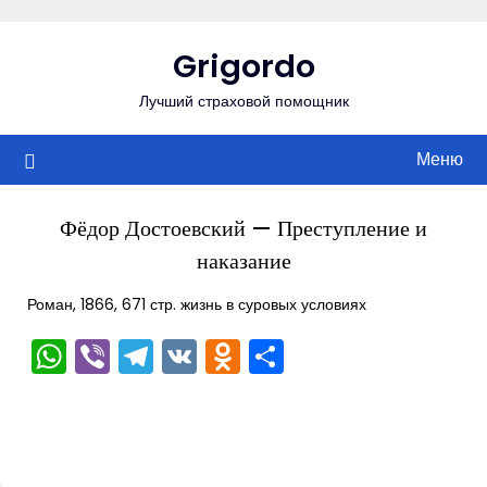
Перейти
к
Grigordo
содержимому
Лучший страховой помощник
Меню
Фёдор Достоевский — Преступление и
наказание
Роман, 1866, 671 стр. жизнь в суровых условиях
WhatsApp
Viber
Telegram
VK
Odnoklassniki
Отправить