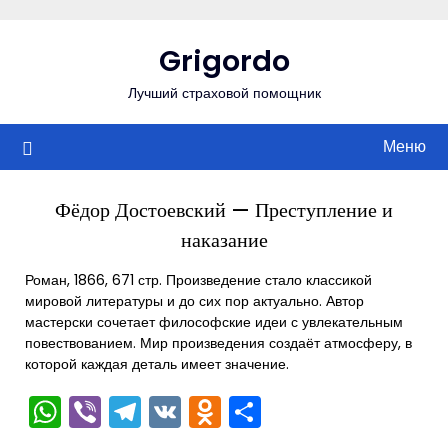
Перейти
к
Grigordo
содержимому
Лучший страховой помощник
Меню
Фёдор Достоевский — Преступление и
наказание
Роман, 1866, 671 стр. Произведение стало классикой
мировой литературы и до сих пор актуально. Автор
мастерски сочетает философские идеи с увлекательным
повествованием. Мир произведения создаёт атмосферу, в
которой каждая деталь имеет значение.
WhatsApp
Viber
Telegram
VK
Odnoklassniki
Отправить