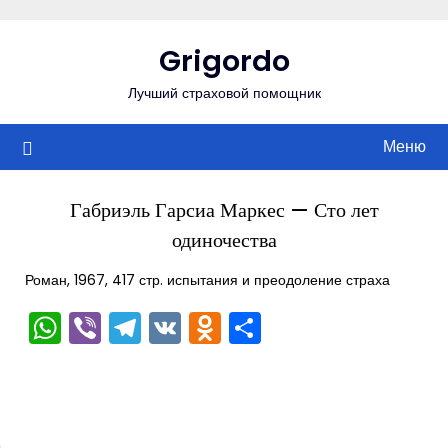
Перейти
к
Grigordo
содержимому
Лучший страховой помощник
Меню
Габриэль Гарсиа Маркес — Сто лет
одиночества
Роман, 1967, 417 стр. испытания и преодоление страха
WhatsApp
Viber
Telegram
VK
Odnoklassniki
Отправить