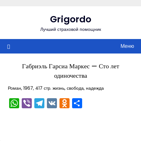
Перейти
к
Grigordo
содержимому
Лучший страховой помощник
Меню
Габриэль Гарсиа Маркес — Сто лет
одиночества
Роман, 1967, 417 стр. жизнь, свобода, надежда
WhatsApp
Viber
Telegram
VK
Odnoklassniki
Отправить