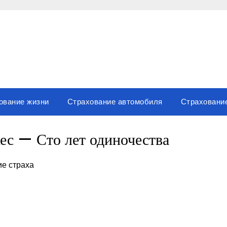
ование жизни
Страхование автомобиля
Страховани
ес — Сто лет одиночества
ие страха
sniki
вить