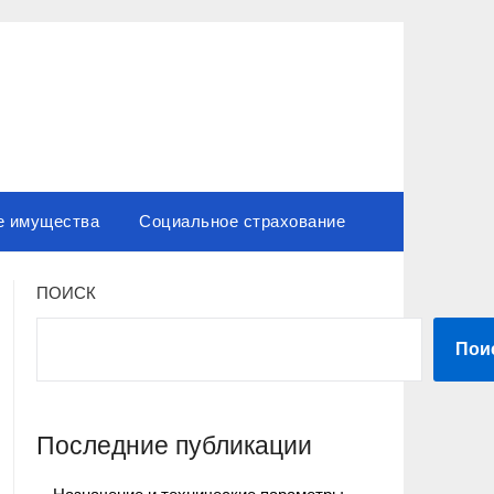
е имущества
Социальное страхование
ПОИСК
Пои
Последние публикации