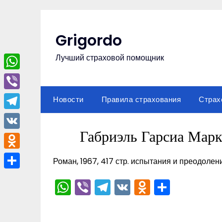
Перейти
к
содержимому
Grigordo
Лучший страховой помощник
WhatsApp
Viber
Новости
Правила страхования
Страх
Telegram
Габриэль Гарсиа Марк
VK
Odnoklassniki
Роман, 1967, 417 стр. испытания и преодолен
Отправить
WhatsApp
Viber
Telegram
VK
Odnoklas
Отпра