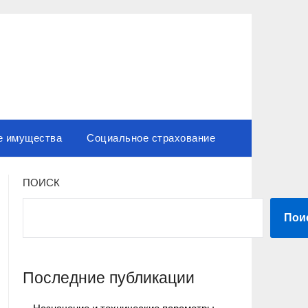
е имущества
Социальное страхование
ПОИСК
Пои
Последние публикации