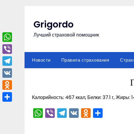
Перейти
к
содержимому
Grigordo
Лучший страховой помощник
WhatsApp
Viber
Новости
Правила страхования
Страх
Telegram
VK
Odnoklassniki
Калорийность: 467 ккал, Белки: 37.1 г, Жиры: 14
Отправить
WhatsApp
Viber
Telegram
VK
Odnoklas
Отпра