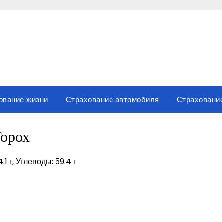
ование жизни
Страхование автомобиля
Страховани
Горох
.1 г, Углеводы: 59.4 г
sniki
вить