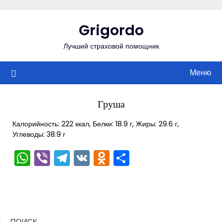
Перейти
к
Grigordo
содержимому
Лучший страховой помощник
Меню
Груша
Калорийность: 222 ккал, Белки: 18.9 г, Жиры: 29.6 г,
Углеводы: 38.9 г
WhatsApp
Viber
Telegram
VK
Odnoklassniki
Отправить
ПОИСК