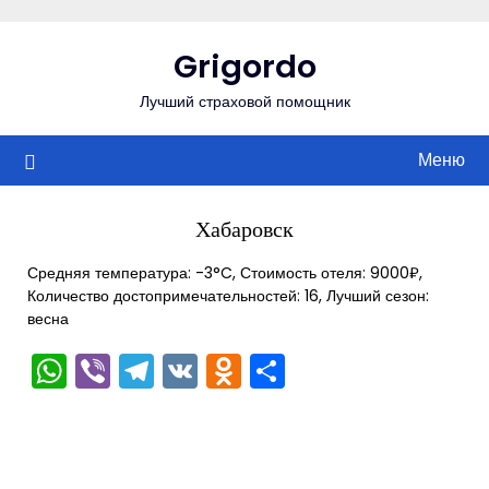
Перейти
к
Grigordo
содержимому
Лучший страховой помощник
Меню
Хабаровск
Средняя температура: -3°C, Стоимость отеля: 9000₽,
Количество достопримечательностей: 16, Лучший сезон:
весна
WhatsApp
Viber
Telegram
VK
Odnoklassniki
Отправить