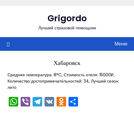
Перейти
к
Grigordo
содержимому
Лучший страховой помощник
Меню
Хабаровск
Средняя температура: 8°C, Стоимость отеля: 15000₽,
Количество достопримечательностей: 34, Лучший сезон:
лето
WhatsApp
Viber
Telegram
VK
Odnoklassniki
Отправить