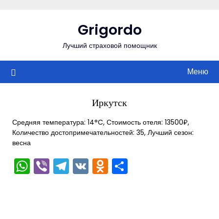
Перейти
к
Grigordo
содержимому
Лучший страховой помощник
Меню
Иркутск
Средняя температура: 14°C, Стоимость отеля: 13500₽,
Количество достопримечательностей: 35, Лучший сезон:
весна
WhatsApp
Viber
Telegram
VK
Odnoklassniki
Отправить