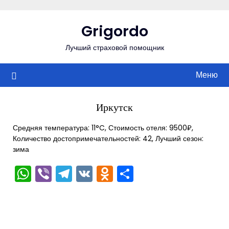
Перейти
к
Grigordo
содержимому
Лучший страховой помощник
Меню
Иркутск
Средняя температура: 11°C, Стоимость отеля: 9500₽,
Количество достопримечательностей: 42, Лучший сезон:
зима
WhatsApp
Viber
Telegram
VK
Odnoklassniki
Отправить