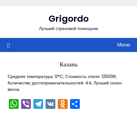
Перейти
к
Grigordo
содержимому
Лучший страховой помощник
Меню
Казань
Средняя температура: 0°C, Стоимость отеля: 12500₽,
Количество достопримечательностей: 44, Лучший сезон:
весна
WhatsApp
Viber
Telegram
VK
Odnoklassniki
Отправить