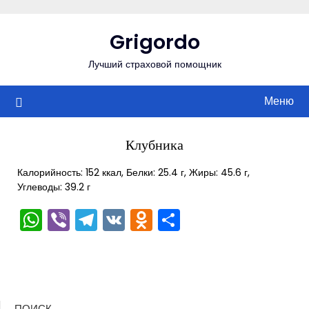
Перейти
к
Grigordo
содержимому
Лучший страховой помощник
Меню
Клубника
Калорийность: 152 ккал, Белки: 25.4 г, Жиры: 45.6 г,
Углеводы: 39.2 г
WhatsApp
Viber
Telegram
VK
Odnoklassniki
Отправить
ПОИСК