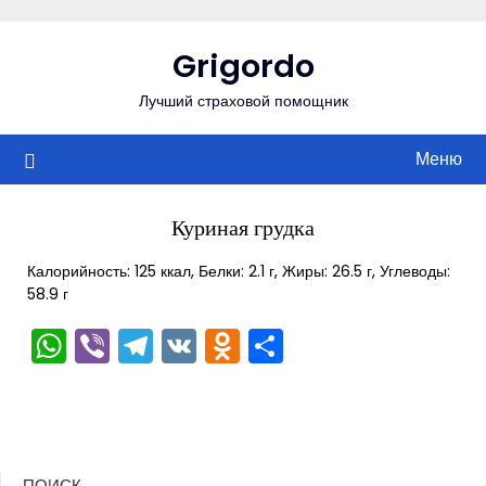
Перейти
к
Grigordo
содержимому
Лучший страховой помощник
Меню
Куриная грудка
Калорийность: 125 ккал, Белки: 2.1 г, Жиры: 26.5 г, Углеводы:
58.9 г
WhatsApp
Viber
Telegram
VK
Odnoklassniki
Отправить
ПОИСК