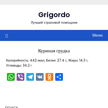
Перейти
к
Grigordo
содержимому
Лучший страховой помощник
Меню
Куриная грудка
Калорийность: 442 ккал, Белки: 27.4 г, Жиры: 14.3 г,
Углеводы: 34.2 г
WhatsApp
Viber
Telegram
VK
Odnoklassniki
Отправить
ПОИСК