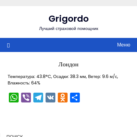
Перейти
к
Grigordo
содержимому
Лучший страховой помощник
Меню
Лондон
Температура: 43.8°C, Осадки: 38.3 мм, Ветер: 9.6 м/с,
Влажность: 64%
WhatsApp
Viber
Telegram
VK
Odnoklassniki
Отправить
ПОИСК