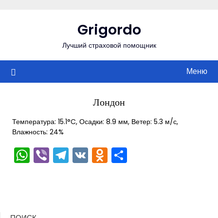
Перейти
к
Grigordo
содержимому
Лучший страховой помощник
Меню
Лондон
Температура: 15.1°C, Осадки: 8.9 мм, Ветер: 5.3 м/с,
Влажность: 24%
WhatsApp
Viber
Telegram
VK
Odnoklassniki
Отправить
ПОИСК