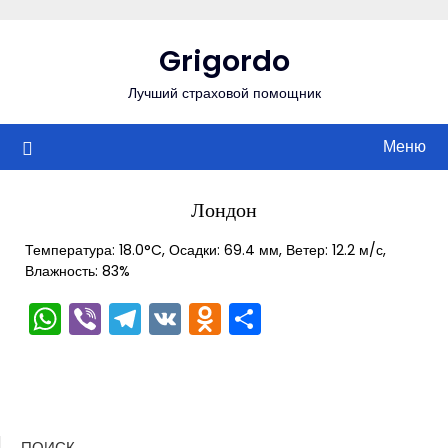
Перейти
к
Grigordo
содержимому
Лучший страховой помощник
Меню
Лондон
Температура: 18.0°C, Осадки: 69.4 мм, Ветер: 12.2 м/с,
Влажность: 83%
WhatsApp
Viber
Telegram
VK
Odnoklassniki
Отправить
ПОИСК