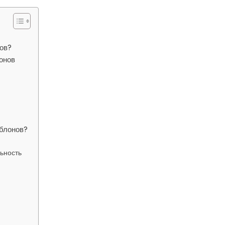
ов?
онов
блонов?
ьность