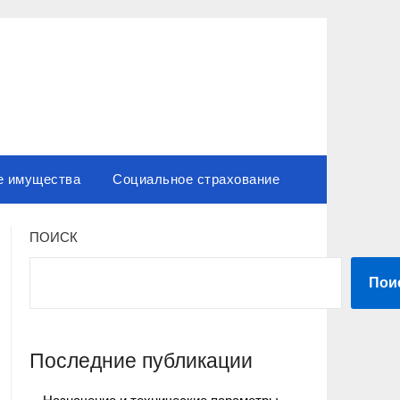
е имущества
Социальное страхование
ПОИСК
Пои
Последние публикации