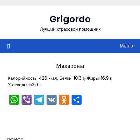
Перейти
к
Grigordo
содержимому
Лучший страховой помощник
Меню
Макароны
Калорийность: 426 ккал, Белки: 10.6 г, Жиры: 16.9 г,
Углеводы: 53.9 г
WhatsApp
Viber
Telegram
VK
Odnoklassniki
Отправить
ПОИСК