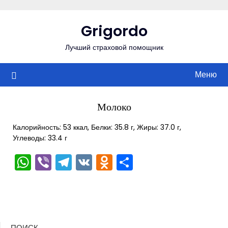
Перейти
к
Grigordo
содержимому
Лучший страховой помощник
Меню
Молоко
Калорийность: 53 ккал, Белки: 35.8 г, Жиры: 37.0 г,
Углеводы: 33.4 г
WhatsApp
Viber
Telegram
VK
Odnoklassniki
Отправить
ПОИСК