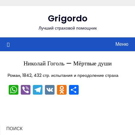
Перейти
к
Grigordo
содержимому
Лучший страховой помощник
Меню
Николай Гоголь — Мёртвые души
Роман, 1842, 432 стр. испытания и преодоление страха
WhatsApp
Viber
Telegram
VK
Odnoklassniki
Отправить
ПОИСК