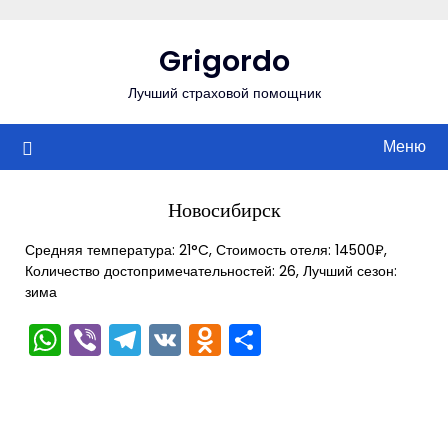
Перейти
к
Grigordo
содержимому
Лучший страховой помощник
Меню
Новосибирск
Средняя температура: 21°C, Стоимость отеля: 14500₽,
Количество достопримечательностей: 26, Лучший сезон:
зима
WhatsApp
Viber
Telegram
VK
Odnoklassniki
Отправить