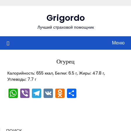
Перейти
к
Grigordo
содержимому
Лучший страховой помощник
Меню
Огурец
Калорийность: 655 ккал, Белки: 6.5 г, Жиры: 47.8 г,
Углеводы: 7.7 г
WhatsApp
Viber
Telegram
VK
Odnoklassniki
Отправить
ПОИСК