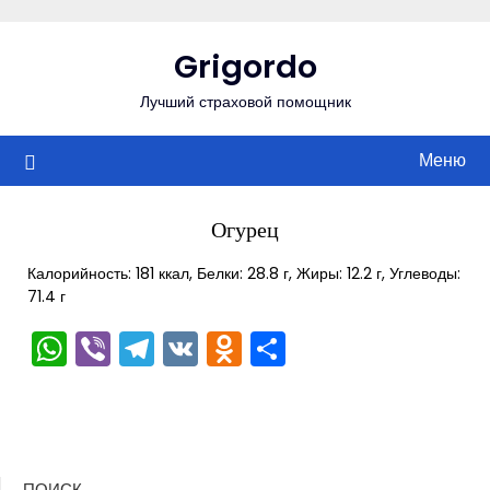
Перейти
к
Grigordo
содержимому
Лучший страховой помощник
Меню
Огурец
Калорийность: 181 ккал, Белки: 28.8 г, Жиры: 12.2 г, Углеводы:
71.4 г
WhatsApp
Viber
Telegram
VK
Odnoklassniki
Отправить
ПОИСК