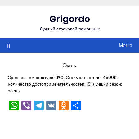
Перейти
к
Grigordo
содержимому
Лучший страховой помощник
Меню
Омск
Средняя температура: 11°C, Стоимость отеля: 4500₽,
Количество достопримечательностей: 19, Лучший сезон:
осень
WhatsApp
Viber
Telegram
VK
Odnoklassniki
Отправить