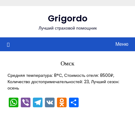
Перейти
к
Grigordo
содержимому
Лучший страховой помощник
Меню
Омск
Средняя температура: 8°C, Стоимость отеля: 8500₽,
Количество достопримечательностей: 23, Лучший сезон:
осень
WhatsApp
Viber
Telegram
VK
Odnoklassniki
Отправить