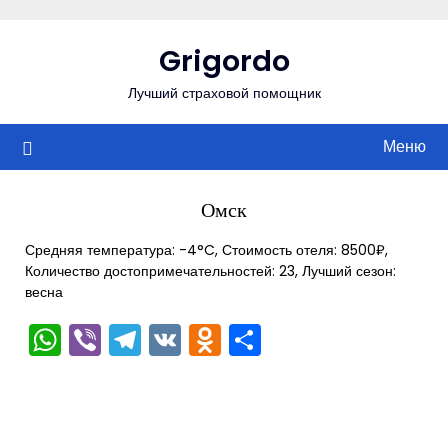
Перейти
к
Grigordo
содержимому
Лучший страховой помощник
Меню
Омск
Средняя температура: -4°C, Стоимость отеля: 8500₽,
Количество достопримечательностей: 23, Лучший сезон:
весна
WhatsApp
Viber
Telegram
VK
Odnoklassniki
Отправить