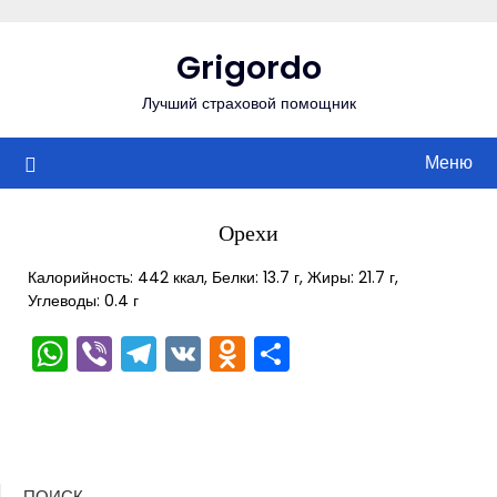
Перейти
к
Grigordo
содержимому
Лучший страховой помощник
Меню
Орехи
Калорийность: 442 ккал, Белки: 13.7 г, Жиры: 21.7 г,
Углеводы: 0.4 г
WhatsApp
Viber
Telegram
VK
Odnoklassniki
Отправить
ПОИСК