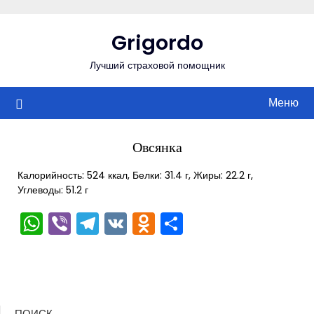
Перейти
к
Grigordo
содержимому
Лучший страховой помощник
Меню
Овсянка
Калорийность: 524 ккал, Белки: 31.4 г, Жиры: 22.2 г,
Углеводы: 51.2 г
WhatsApp
Viber
Telegram
VK
Odnoklassniki
Отправить
ПОИСК