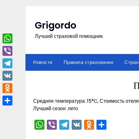
Перейти
к
содержимому
Grigordo
Лучший страховой помощник
WhatsApp
Viber
Новости
Правила страхования
Страх
Telegram
П
VK
Odnoklassniki
Средняя температура: 15°C, Стоимость отеля
Лучший сезон: лето
Отправить
WhatsApp
Viber
Telegram
VK
Odnoklas
Отпра