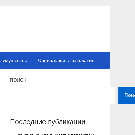
е имущества
Социальное страхование
ПОИСК
Пои
Последние публикации